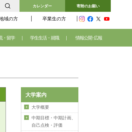
カレンダー
寄附のお願い
地域の方
卒業生の方
流・留学
学生生活・就職
情報公開･広報
大学案内
大学概要
中期目標・中期計画、
自己点検・評価