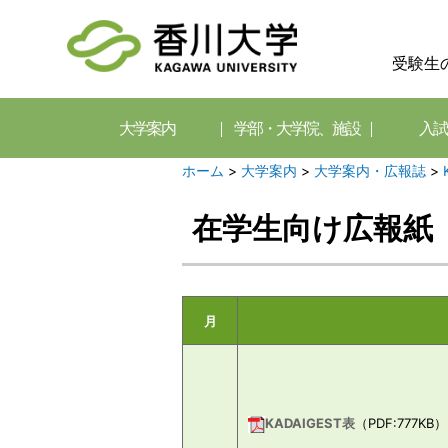
受験生
大学案内
学部・大学院、施設
入試
ホーム
>
大学案内
>
大学案内・広報誌
>
在学生向け広報紙「K
月
KADAIGEST表
（PDF:777KB）