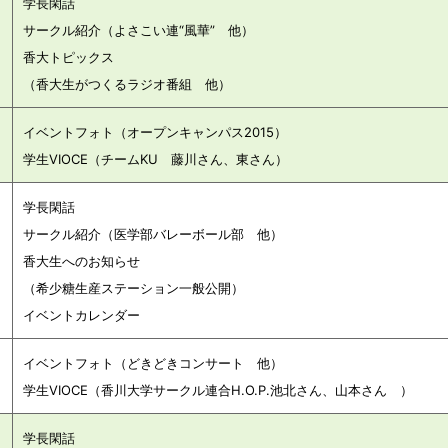
学長閑話
サークル紹介（よさこい連“風華” 他）
）
香大トピックス
（香大生がつくるラジオ番組 他）
イベントフォト（オープンキャンパス2015）
学生VIOCE（チームKU 藤川さん、東さん）
学長閑話
サークル紹介（医学部バレーボール部 他）
）
香大生へのお知らせ
（希少糖生産ステーション一般公開）
イベントカレンダー
イベントフォト（どきどきコンサート 他）
学生VIOCE（香川大学サークル連合H.O.P.池北さん、山本さん ）
学長閑話