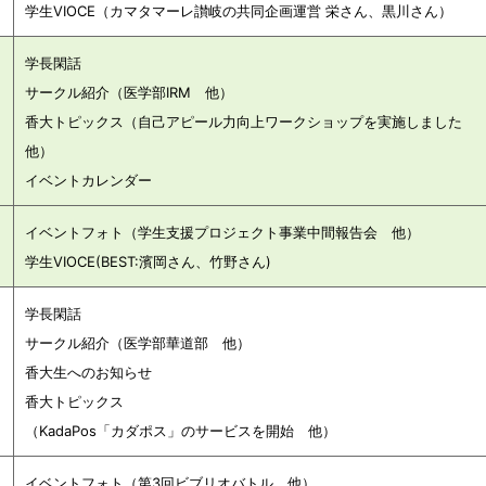
学生VIOCE（カマタマーレ讃岐の共同企画運営 栄さん、黒川さん）
学長閑話
サークル紹介（医学部IRM 他）
）
香大トピックス（自己アピール力向上ワークショップを実施しました
他）
イベントカレンダー
イベントフォト（学生支援プロジェクト事業中間報告会 他）
）
学生VIOCE(BEST:濱岡さん、竹野さん)
学長閑話
サークル紹介（医学部華道部 他）
香大生へのお知らせ
香大トピックス
（
KadaPos「カダポス」のサービスを開始 他）
イベントフォト（第3回ビブリオバトル 他）