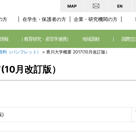
MAP
EN
の方
在学生・保護者の方
企業・研究機関の方
情報
教育研究・産官学連携
地域貢献
国際交
資料（パンフレット）
>
香川大学概要 2017(10月改訂版）
7(10月改訂版）
版)