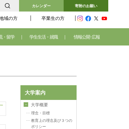
カレンダー
寄附のお願い
地域の方
卒業生の方
流・留学
学生生活・就職
情報公開･広報
大学案内
大学概要
理念・目標
教育上の理念及び３つの
ポリシー