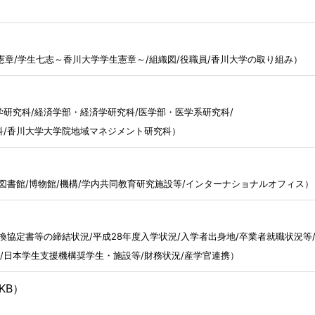
学憲章/学生七志～香川大学学生憲章～/組織図/役職員/香川大学の取り組み）
研究科/経済学部・経済学研究科/医学部・医学系研究科/
科/香川大学大学院地域マネジメント研究科）
図書館
/
博物館
/
機構
/
学内共同教育研究施設等/インターナショナルオフィス）
換協定書等の締結状況/平成28年度入学状況/入学者出身地/卒業者就職状況等
/日本学生支援機構奨学生・施設等/財務状況/産学官連携）
8KB）