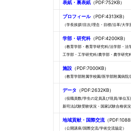
表紙・裏表紙
（PDF:752KB）
プロフィール
（PDF:4313KB）
（学長挨拶/目次/理念・目標/沿革/大
学部・研究科
（PDF:4200KB）
（教育学部・教育学研究科/法学部・法学
工学部・工学研究科/農学部・農学研究
施設
（PDF:7000KB）
（教育学部附属学校園/医学部附属病院/
データ
（PDF:2632KB）
（役職員数/学生の定員及び現員/単位互
新司法試験受験状況・国家試験合格状況
地域貢献・国際交流
（PDF:108
（公開講座/国際交流/学術交流協定）