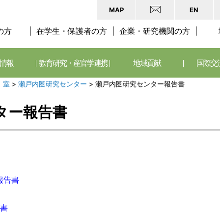
MAP
EN
の方
在学生・保護者の方
企業・研究機関の方
情報
教育研究・産官学連携
地域貢献
国際交
、室
>
瀬戸内圏研究センター
>
瀬戸内圏研究センター報告書
ター報告書
報告書
告書