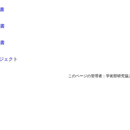
告書
告書
告書
ロジェクト
このページの管理者：学術部研究協