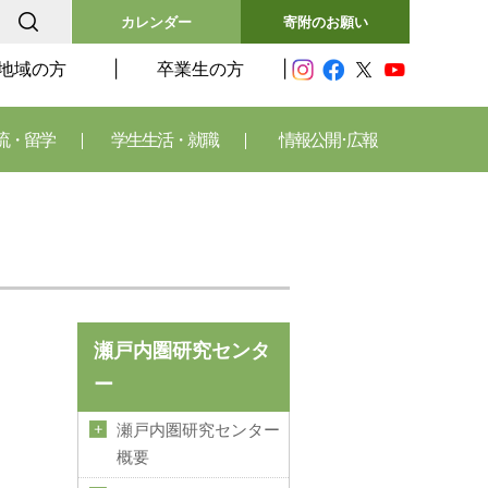
カレンダー
寄附のお願い
地域の方
卒業生の方
流・留学
学生生活・就職
情報公開･広報
瀬戸内圏研究センタ
ー
瀬戸内圏研究センター
概要