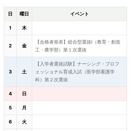
日
曜日
イベント
1
木
【合格者発表】総合型選抜Ⅰ（教育・創造
2
金
工・農学部）第１次選抜
【入学者選抜試験】ナーシング・プロフ
3
土
ェッショナル育成入試（医学部看護学
科）第２次選抜
4
日
5
月
6
火