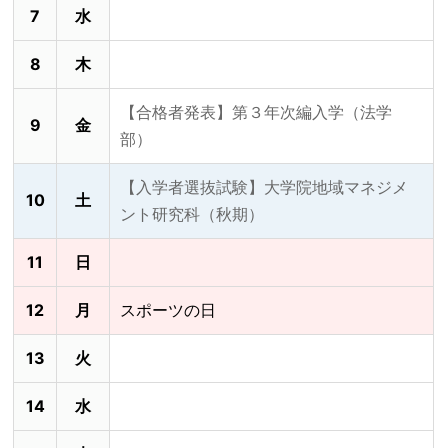
7
水
8
木
【合格者発表】第３年次編入学（法学
9
金
部）
【入学者選抜試験】大学院地域マネジメ
10
土
ント研究科（秋期）
11
日
12
月
スポーツの日
13
火
14
水