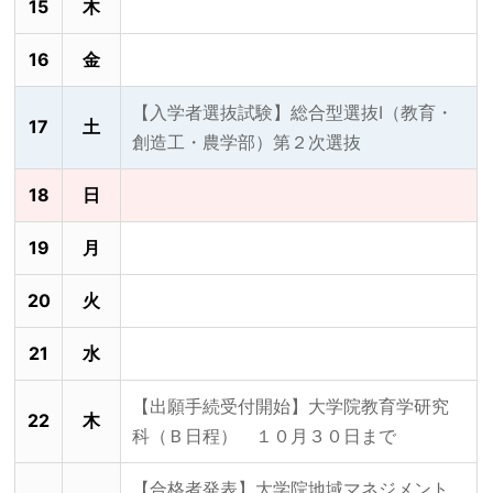
15
木
16
金
【入学者選抜試験】総合型選抜Ⅰ（教育・
17
土
創造工・農学部）第２次選抜
18
日
19
月
20
火
21
水
【出願手続受付開始】大学院教育学研究
22
木
科（Ｂ日程） １０月３０日まで
【合格者発表】大学院地域マネジメント