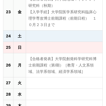
研究科（秋期）
23
金
【入学手続】大学院医学系研究科臨床心
理学専攻博士前期課程（前期日程） １
０月２３日まで
24
土
25
日
【合格者発表】大学院創発科学研究科博
26
月
士前期課程（第Ⅰ期）［教育・人文系領
域、法学系領域、経済学系領域］
27
火
28
水
29
木