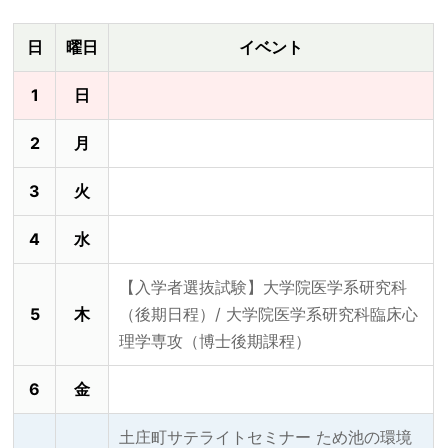
日
曜日
イベント
1
日
2
月
3
火
4
水
【入学者選抜試験】大学院医学系研究科
5
木
（後期日程）/ 大学院医学系研究科臨床心
理学専攻（博士後期課程）
6
金
土庄町サテライトセミナー ため池の環境