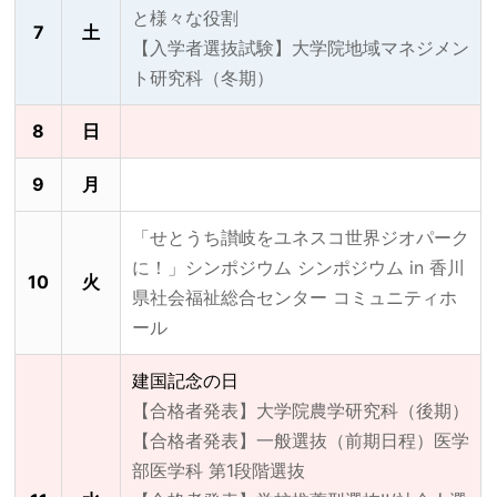
と様々な役割
7
土
【入学者選抜試験】大学院地域マネジメン
ト研究科（冬期）
8
日
9
月
「せとうち讃岐をユネスコ世界ジオパーク
に！」シンポジウム シンポジウム in 香川
10
火
県社会福祉総合センター コミュニティホ
ール
建国記念の日
【合格者発表】大学院農学研究科（後期）
【合格者発表】一般選抜（前期日程）医学
部医学科 第1段階選抜