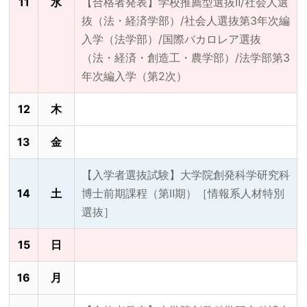
11
水
【合格者発表】学校推薦型選抜Ⅱ/社会人選
抜（法・経済学部）/社会人選抜第3年次編
入学（法学部）/国際バカロレア選抜
（法・経済・創造工・農学部）/法学部第3
年次編入学（第2次）
12
木
13
金
【入学者選抜試験】大学院創発科学研究科
14
土
博士前期課程（第Ⅱ期）［情報系人材特別
選抜］
15
日
16
月