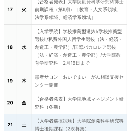
【合格者発表】大学院創発科学研究科博士
17
火
前期課程（第Ⅱ期）［教育・人文系領域、
法学系領域、経済学系領域］
【入学手続】学校推薦型選抜Ⅰ/学校推薦型
選抜Ⅱ/私費外国人留学生選抜（法・経済・
18
水
創造工・農学部）/国際バカロレア選抜
（法・経済・創造工・農学部）/大学院教
育学研究科 2月18日まで
患者サロン「おいでまい」がん相談支援セ
19
木
ンター開催
【合格者発表】大学院地域マネジメント研
20
金
究科（冬期）
【入学者選抜試験】大学院創発科学研究科
21
土
博士後期課程（2次募集）