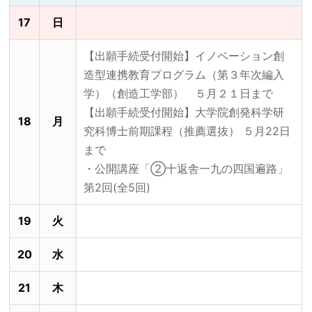
17
日
【出願手続受付開始】イノベーション創
造型連携教育プログラム（第３年次編入
学）（創造工学部） ５月２１日まで
【出願手続受付開始】大学院創発科学研
18
月
究科博士前期課程（推薦選抜） ５月22日
まで
・公開講座「②十返舎一九の四国遍路」
第2回(全5回)
19
火
20
水
21
木