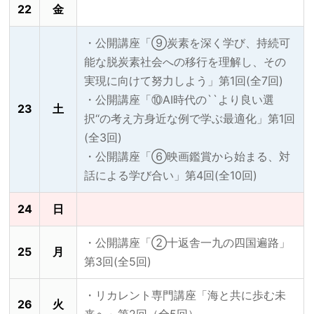
22
金
・公開講座「⑨炭素を深く学び、持続可
能な脱炭素社会への移行を理解し、その
実現に向けて努力しよう」第1回(全7回)
・公開講座「⑩AI時代の``より良い選
23
土
択‘‘の考え方身近な例で学ぶ最適化」第1回
(全3回)
・公開講座「⑥映画鑑賞から始まる、対
話による学び合い」第4回(全10回)
24
日
・公開講座「②十返舎一九の四国遍路」
25
月
第3回(全5回)
・リカレント専門講座「海と共に歩む未
26
火