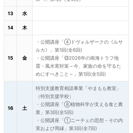
13
水
14
木
・公開講座「➃ドヴォルザークの《ルサ
ルカ》」第1回(全6回)
15
金
・公開講座「⑬2026年の南海トラフ地
震・風水害対策～今、家族の命を守るた
めにすべきこと～」第1回(全5回)
特別支援教育相談事業「やまもも教室」
（特別支援学校）
・公開講座「⑧植物科学が支える食と農
16
土
業」第3回(全5回)
・公開講座「①ニーチェの思想－その内
実および周縁」第3回(全7回)