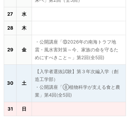
来へ」第2回（全5回）
27
水
28
木
・公開講座「⑬2026年の南海トラフ地
29
金
震・風水害対策～今、家族の命を守るた
めにすべきこと～」第2回(全5回)
【入学者選抜試験】第３年次編入学（創
造工学部）
30
土
・公開講座「⑧植物科学が支える食と農
業」第4回(全5回)
31
日