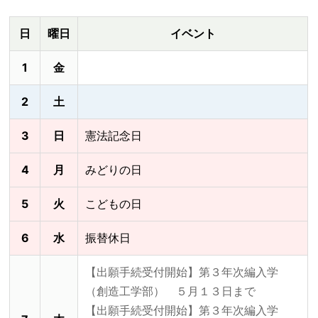
日
曜日
イベント
1
金
2
土
3
日
憲法記念日
4
月
みどりの日
5
火
こどもの日
6
水
振替休日
【出願手続受付開始】第３年次編入学
（創造工学部） ５月１３日まで
【出願手続受付開始】第３年次編入学