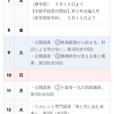
7
木
（農学部） ５月１５日まで
【出願手続受付開始】第２年次編入学
（医学部医学科） ５月１５日まで
8
金
・公開講座「⑥映画鑑賞から始まる、対
話による学び合い」第3回(全10回)
9
土
・公開講座「⑧植物科学が支える食と農
業」第2回(全5回)
10
日
・公開講座「②十返舎一九の四国遍路」
11
月
第1回(全5回)
・リカレント専門講座「海と共に歩む未
12
火
来へ」第1回（全5回）