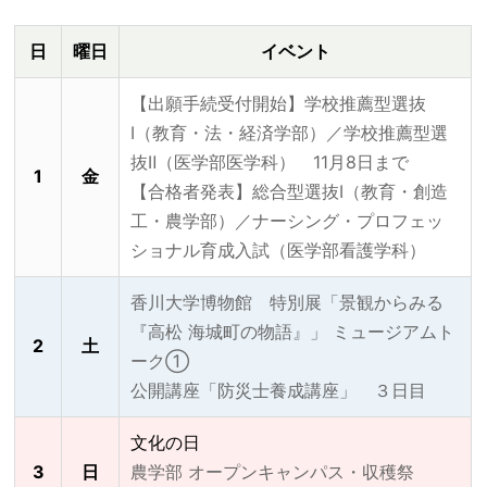
日
曜日
イベント
【出願手続受付開始】学校推薦型選抜
Ⅰ（教育・法・経済学部）／学校推薦型選
抜Ⅱ（医学部医学科） 11月8日まで
1
金
【合格者発表】総合型選抜Ⅰ（教育・創造
工・農学部）／ナーシング・プロフェッ
ショナル育成入試（医学部看護学科）
香川大学博物館 特別展「景観からみる
『高松 海城町の物語』」 ミュージアムト
2
土
ーク①
公開講座「防災士養成講座」 ３日目
文化の日
3
日
農学部 オープンキャンパス・収穫祭