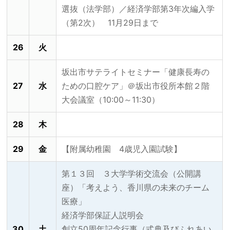
選抜（法学部）／経済学部第3年次編入学
（第2次） 11月29日まで
26
火
坂出市サテライトセミナー「健康長寿の
27
水
ための口腔ケア」＠坂出市役所本館２階
大会議室（10:00～11:30）
28
木
29
金
【附属幼稚園 4歳児入園試験】
第１３回 ３大学学術交流会（公開講
座）「考えよう、香川県の未来のチーム
医療」
経済学部保証人説明会
30
土
創立50周年記念行事（式典及びふれあい