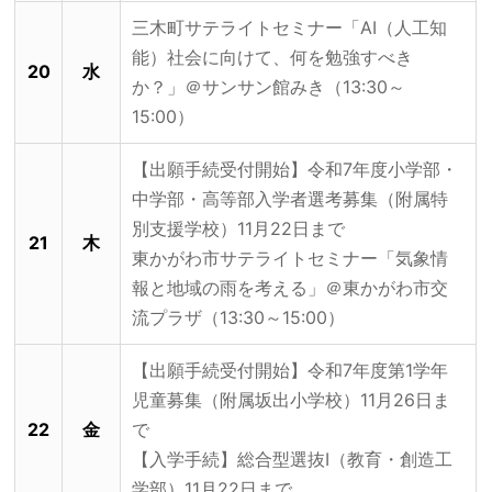
三木町サテライトセミナー「AI（人工知
能）社会に向けて、何を勉強すべき
20
水
か？」＠サンサン館みき（13:30～
15:00）
【出願手続受付開始】令和7年度小学部・
中学部・高等部入学者選考募集（附属特
別支援学校）11月22日まで
21
木
東かがわ市サテライトセミナー「気象情
報と地域の雨を考える」＠東かがわ市交
流プラザ（13:30～15:00）
【出願手続受付開始】令和7年度第1学年
児童募集（附属坂出小学校）11月26日ま
22
金
で
【入学手続】総合型選抜Ⅰ（教育・創造工
学部）11月22日まで