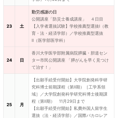
勤労感謝の日
公開講座「防災士養成講座」 ４日目
23
土
【入学者選抜試験】学校推薦型選抜Ⅰ（教
育・法・経済学部）／学校推薦型選抜
Ⅱ（医学部医学科）
香川大学医学部附属病院膵臓・胆道セン
24
日
ター市民公開講座 「膵がんを早く見つけ
て治す！」
【出願手続受付開始】大学院創発科学研
究科博士前期課程（第Ⅱ期）［工学系領
域］／大学院創発科学研究科博士後期課
程（第Ⅱ期） 11月29日まで
25
月
【出願手続受付開始】私費外国人留学生
選抜（法・経済学部）／国際バカロレア