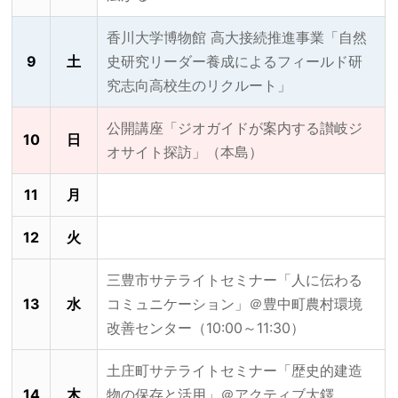
香川大学博物館 高大接続推進事業「自然
9
土
史研究リーダー養成によるフィールド研
究志向高校生のリクルート」
公開講座「ジオガイドが案内する讃岐ジ
10
日
オサイト探訪」（本島）
11
月
12
火
三豊市サテライトセミナー「人に伝わる
13
水
コミュニケーション」＠豊中町農村環境
改善センター（10:00～11:30）
土庄町サテライトセミナー「歴史的建造
14
木
物の保存と活用」＠アクティブ大鐸