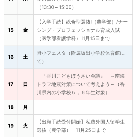
（13:30～15:00）
【入学手続】総合型選抜Ⅰ（農学部）/ナー
15
金
シング・プロフェッショナル育成入試
（医学部看護学科）11月15日まで
附小フェスタ（附属坂出小学校体育館に
16
土
て）
『香川こどもぼうさい会議』 ～南海
17
日
トラフ地震対策について考えよう～（香
川県内の小学校５，６年生対象）
18
月
【出願手続受付開始】私費外国人留学生
19
火
選抜（農学部） 11月25日まで