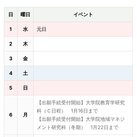
日
曜日
イベント
1
水
元日
2
木
3
金
4
土
5
日
【出願手続受付開始】大学院教育学研究
科（Ｃ日程） 1月16日まで
6
月
【出願手続受付開始】大学院地域マネジ
メント研究科（冬期） 1月22日まで