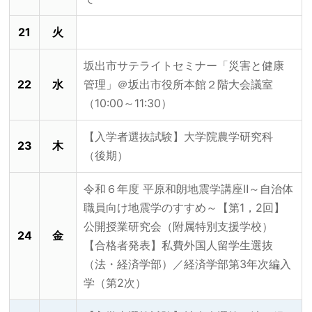
21
火
坂出市サテライトセミナー「災害と健康
22
水
管理」＠坂出市役所本館２階大会議室
（10:00～11:30）
【入学者選抜試験】大学院農学研究科
23
木
（後期）
令和６年度 平原和朗地震学講座Ⅱ～自治体
職員向け地震学のすすめ～【第1，2回】
公開授業研究会（附属特別支援学校）
24
金
【合格者発表】私費外国人留学生選抜
（法・経済学部）／経済学部第3年次編入
学（第2次）