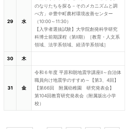
のなりたちを探る－そのメカニズムと調
べ方」＠豊中町農村環境改善センター
29
水
（10:00～11:30）
【入学者選抜試験】大学院創発科学研究
科博士前期課程（第Ⅱ期）［教育・人文系
領域、法学系領域、経済学系領域］
30
木
令和６年度 平原和朗地震学講座Ⅱ～自治体
職員向け地震学のすすめ～【第3、4回】
31
金
【第66回 附属幼稚園 研究発表会】
第104回教育研究発表会（附属坂出小学
校）