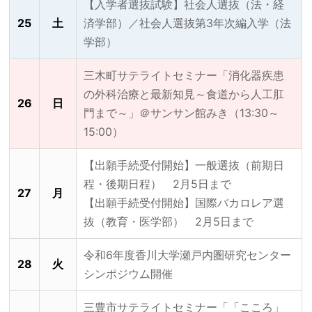
【入学者選抜試験】社会人選抜（法・経
25
土
済学部）／社会人選抜第3年次編入学（法
学部）
三木町サテライトセミナー「消化器疾患
の外科治療と最新知見～食道から人工肛
26
日
門まで～」＠サンサン館みき（13:30～
15:00）
【出願手続受付開始】一般選抜（前期日
程・後期日程） 2月5日まで
27
月
【出願手続受付開始】国際バカロレア選
抜（教育・医学部） 2月5日まで
令和6年度香川大学瀬戸内圏研究センター
28
火
シンポジウム開催
三豊市サテライトセミナー「「こころ」