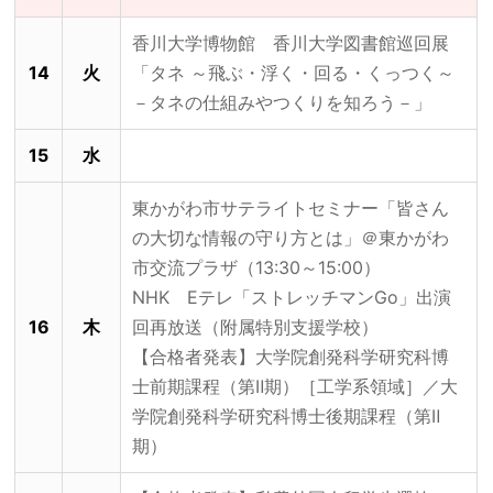
香川大学博物館 香川大学図書館巡回展
14
火
「タネ ～飛ぶ・浮く・回る・くっつく～
－タネの仕組みやつくりを知ろう－」
15
水
東かがわ市サテライトセミナー「皆さん
の大切な情報の守り方とは」＠東かがわ
市交流プラザ（13:30～15:00）
NHK Eテレ「ストレッチマンGo」出演
16
木
回再放送（附属特別支援学校）
【合格者発表】大学院創発科学研究科博
士前期課程（第Ⅱ期）［工学系領域］／大
学院創発科学研究科博士後期課程（第Ⅱ
期）