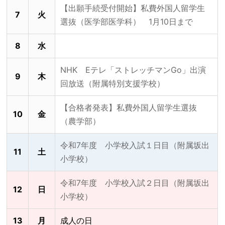
【出願手続受付開始】私費外国人留学生
7
火
選抜（医学部医学科） 1月10日まで
8
水
NHK Eテレ「ストレッチマンGo」出演
9
木
回放送（附属特別支援学校）
【合格者発表】私費外国人留学生選抜
10
金
（農学部）
令和7年度 小学校入試１日目（附属坂出
11
土
小学校）
令和7年度 小学校入試２日目（附属坂出
12
日
小学校）
13
月
成人の日