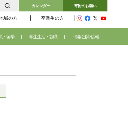
カレンダー
寄附のお願い
地域の方
卒業生の方
流・留学
学生生活・就職
情報公開･広報