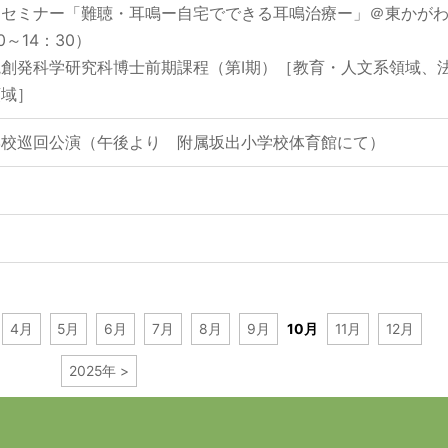
トセミナー「難聴・耳鳴ー自宅でできる耳鳴治療ー」＠東かが
～14：30）
創発科学研究科博士前期課程（第Ⅰ期）［教育・人文系領域、
領域］
学校巡回公演（午後より 附属坂出小学校体育館にて）
4月
5月
6月
7月
8月
9月
10月
11月
12月
2025年 >