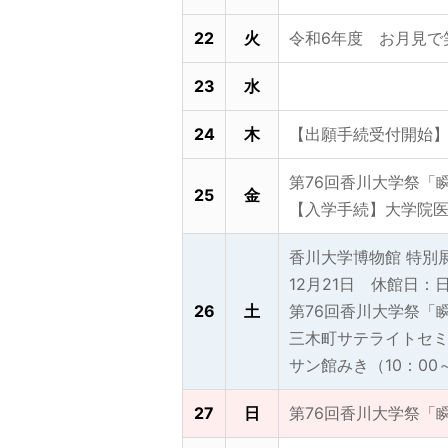
22
火
令和6年度 お月見で
23
水
24
木
【出願手続受付開始】
第76回香川大学祭「瞬
25
金
【入学手続】大学院医
香川大学博物館 特別
12月21日 休館日
26
土
第76回香川大学祭「瞬
三木町サテライトセ
サン館みき（10：00～
27
日
第76回香川大学祭「瞬