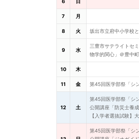
6
日
7
月
8
火
坂出市立府中小学校
三豊市サテライトセ
9
水
物学的関心」＠豊中町農
10
木
11
金
第45回医学部祭「シ
第45回医学部祭「シ
12
土
公開講座「防災士養
【入学者選抜試験】
第45回医学部祭「シ