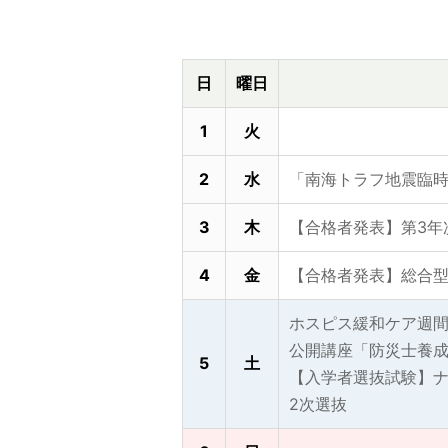
日
曜日
1
火
2
水
「南海トラフ地震臨
3
木
【合格者発表】第3年
4
金
【合格者発表】総合型
ホスピス緩和ケア週
公開講座「防災士養
5
土
【入学者選抜試験】
2次選抜