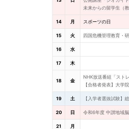
13
日
公開講座「ジオガイ
未来からの留学生（
14
月
スポーツの日
15
火
四国危機管理教育・研
16
水
17
木
NHK放送番組「スト
18
金
【合格者発表】大学
19
土
【入学者選抜試験】総
20
日
令和6年度 中讃地域
21
月