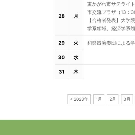
東かがわ市サテライ
市交流プラザ（13：30
28
月
【合格者発表】大学院
学系領域、経済学系
29
火
和楽器演奏団による
30
水
31
木
< 2023年
1月
2月
3月