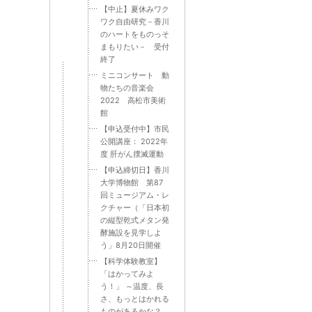
【中止】夏休みワク
ワク自由研究－香川
のハートをものっそ
まもりたい－ 受付
終了
ミニコンサート 動
物たちの音楽会
2022 高松市美術
館
【申込受付中】市民
公開講座： 2022年
度 肝がん撲滅運動
【申込締切日】香川
大学博物館 第87
回ミュージアム・レ
クチャー（「日本初
の縦型乾式メタン発
酵施設を見学しよ
う」8月20日開催
【科学体験教室】
「はかってみよ
う！」 ～温度、長
さ、もっとはかれる
ものがあるかな？