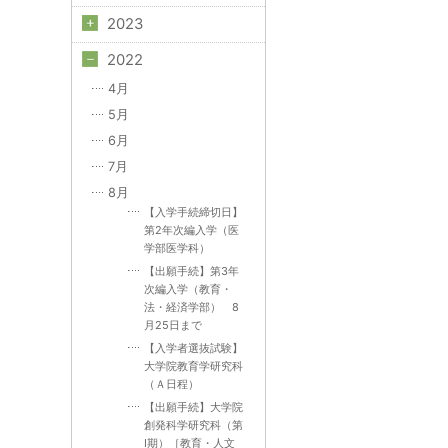
2023
2022
4月
5月
6月
7月
8月
【入学手続締切日】
第2年次編入学（医
学部医学科）
【出願手続】第3年
次編入学（教育・
法・経済学部） 8
月25日まで
【入学者選抜試験】
大学院教育学研究科
（Ａ日程）
【出願手続】大学院
創発科学研究科（第
Ⅰ期）［教育・人文