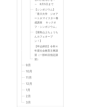
～ 8月5日まで
【シンポジウム】
「香川大学 ジオア
ートJr.マイスター養
成講座 キックオ
フ・シンポジウム」
【屋島山上ちょうち
んカフェオープ
ン！】
【申込締切】令和４
年度社会教育主事講
習（一部科目指定講
習）
9月
10月
11月
12月
1月
2月
3月