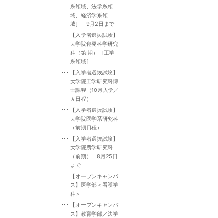
系領域、法学系領
域、経済学系領
域］ 9月2日まで
【入学者選抜試験】
大学院創発科学研究
科（第Ⅰ期）［工学
系領域］
【入学者選抜試験】
大学院工学研究科博
士課程（10月入学／
Ａ日程）
【入学者選抜試験】
大学院医学系研究科
（前期日程）
【入学者選抜試験】
大学院農学研究科
（前期） 8月25日
まで
【オープンキャンパ
ス】医学部＜看護学
科＞
【オープンキャンパ
ス】教育学部／法学