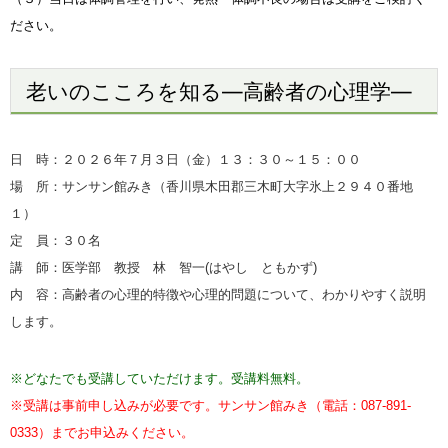
ださい。
老いのこころを知る―高齢者の心理学―
日 時：２０２６年７月３日（金）
１３：３０～１５：００
場 所：サンサン館みき（香川県木田郡三木町大字氷上２９４０番地
１）
定 員：３０名
講 師：医学
部 教授 林 智一(はやし ともかず
)
内 容：高齢者の心理的特徴や心理的問題について、わかりやすく説明
します。
※どなたでも受講していただけます。受講料無料。
※受講は事前申し込みが必要です。サンサン館みき（電話：087-891-
0333）までお申込みください。