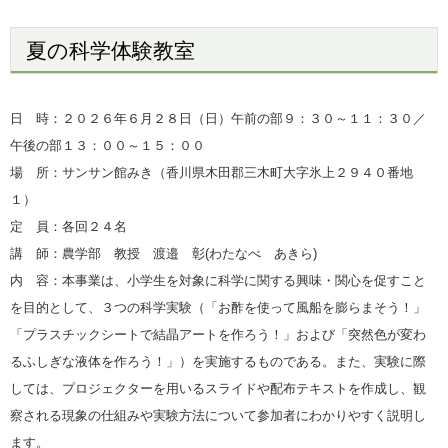
夏の科学体験教室
日 時：２０２６年６月２８日（日）
午前の部９：３０～１１：３
０／
午後の部１３：００～１５：００
場 所：サンサン館みき（香川県木田郡三木町大字氷上２９４０番地
１）
定 員：各回２４名
講 師：
農学部 教授 渡邉 彰(わたなべ あきら
)
内 容：本事業は、小学生を対象に科学に関する興味・関心を促すこと
を目的として、３つの科学実験（「お酢を使って風船を膨らまそう！」
「プラスチックシートで結晶アートを作ろう！」および「突然色が変わ
るふしぎな液体を作ろう！」）を実施するものである。また、実験に際
しては、プロジェクターを用いるスライドや配布テキストを作成し、観
察される現象の仕組みや実験方法について参加者にわかりやすく説明し
ます。