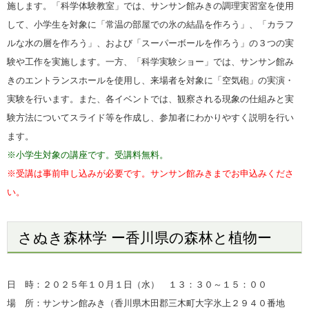
施します。「科学体験教室」では、サンサン館みきの調理実習室を使用
して、小学生を対象に「常温の部屋での氷の結晶を作ろう」、「カラフ
ルな水の層を作ろう」、および「スーパーボールを作ろう」の３つの実
験や工作を実施します。一方、「科学実験ショー」では、サンサン館み
きのエントランスホールを使用し、来場者を対象に「空気砲」の実演・
実験を行います。また、各イベントでは、観察される現象の仕組みと実
験方法についてスライド等を作成し、参加者にわかりやすく説明を行い
ます。
※小学生対象の講座です。受講料無料。
※受講は事前申し込みが必要です。サンサン館みきまでお申込みくださ
い。
さぬき森林学 ー香川県の森林と植物ー
日 時：２０２５年１０月１日（水） １３：３０～１５：０
０
場 所：サンサン館みき（香川県木田郡三木町大字氷上２９４０番地