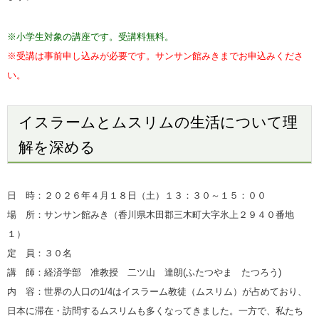
※小学生対象の講座です。受講料無料。
※受講は事前申し込みが必要です。サンサン館みきまでお申込みくださ
い。
イスラームとムスリムの生活について理
解を深める
日 時：２０２６年４月１８日（土）１３：３０～１５：０
０
場 所：サンサン館みき（香川県木田郡三木町大字氷上２９４０番地
１）
定 員：３０名
講 師：経済学部 准教授 二ツ山 達朗(ふたつやま たつろう
)
内 容：世界の人口の1/4はイスラーム教徒（ムスリム）が占めており、
日本に滞在・訪問するムスリムも多くなってきました。一方で、私たち