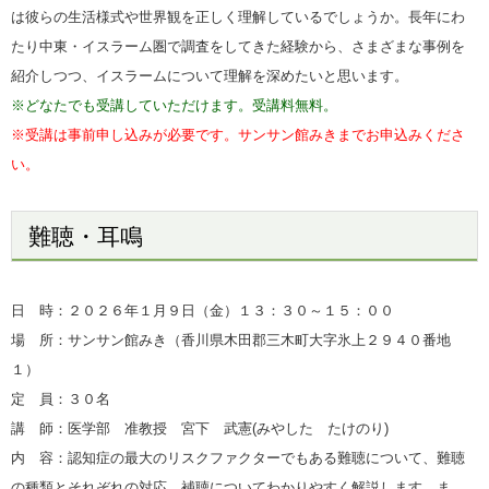
は彼らの生活様式や世界観を正しく理解しているでしょうか。長年にわ
たり中東・イスラーム圏で調査をしてきた経験から、さまざまな事例を
紹介しつつ、イスラームについて理解を深めたいと思います。
※どなたでも受講していただけます。受講料無料。
※受講は事前申し込みが必要です。サンサン館みきまでお申込みくださ
い。
難聴・耳鳴
日 時：２０２６年１月９日（金）１３：３０～１５：０
０
場 所：サンサン館みき（香川県木田郡三木町大字氷上２９４０番地
１）
定 員：３０名
講 師：医学部 准教授 宮下 武憲(みやした たけのり
)
内 容：認知症の最大のリスクファクターでもある難聴について、難聴
の種類とそれぞれの対応、補聴についてわかりやすく解説します。ま