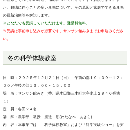
た、難聴に伴うことの多い耳鳴について、その原因と家庭でできる耳鳴
の最新治療等を解説します。
※どなたでも受講していただけます。受講料無料。
※受講は事前申し込みが必要です。サンサン館みきまでお申込みくださ
い。
冬の科学体験教室
日 時：２０２５年１２月２１日（日） 午前の部１０：００～１２：
０
０／午後の部１３：００～１５：００
場 所：サンサン館みき（香川県木田郡三木町大字氷上２９４０番地
１）
定 員：各回２４名
講 師：農学部 教授 渡邉 彰(わたなべ あきら
)
内 容：本事業では、「科学体験教室」および「科学実験ショー」を実