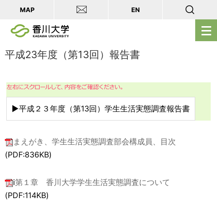
MAP
EN
メ
ニ
ュ
平成23年度（第13回）報告書
ー
を
開
く
▶平成２３年度（第13回）学生生活実態調査報告書
まえがき、学生生活実態調査部会構成員、目次
(PDF:836KB)
i
第１章 香川大学学生生活実態調査について
(PDF:114KB)