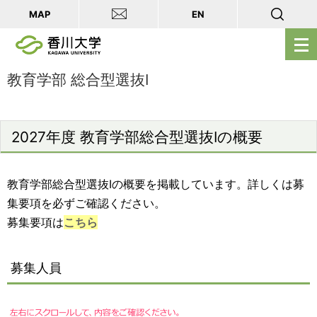
MAP
EN
メ
ニ
ュ
教育学部 総合型選抜Ⅰ
ー
を
開
2027年度 教育学部総合型選抜Ⅰの概要
く
教育学部総合型選抜Ⅰの概要を掲載しています。詳しくは募
集要項を必ずご確認ください。
募集要項は
こちら
募集人員