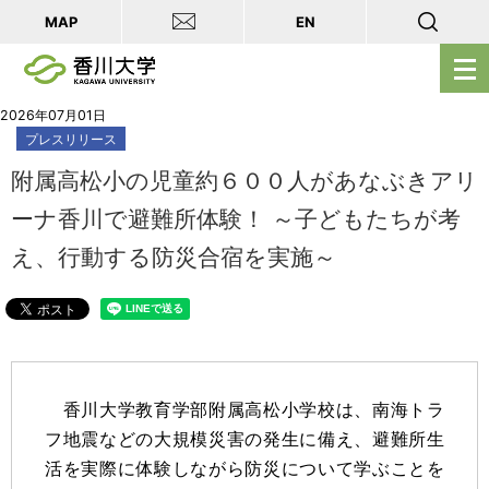
MAP
EN
メ
ニ
ュ
2026年07月01日
プレスリリース
ー
を
附属高松小の児童約６００人があなぶきアリ
開
ーナ香川で避難所体験！ ～子どもたちが考
く
え、行動する防災合宿を実施～
香川大学教育学部附属高松小学校は、南海トラ
フ地震などの大規模災害の発生に備え、避難所生
活を実際に体験しながら防災について学ぶことを