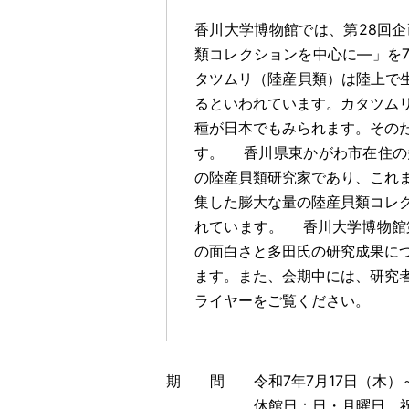
香川大学博物館では、第28回
類コレクションを中心に―」を7
タツムリ（陸産貝類）は陸上で生
るといわれています。カタツム
種が日本でもみられます。その
す。 香川県東かがわ市在住の
の陸産貝類研究家であり、これ
集した膨大な量の陸産貝類コレ
れています。 香川大学博物館
の面白さと多田氏の研究成果に
ます。また、会期中には、研究
ライヤーをご覧ください。
期 間 令和7年7月17日（木）～ 
休館日：日・月曜日、祝日、8