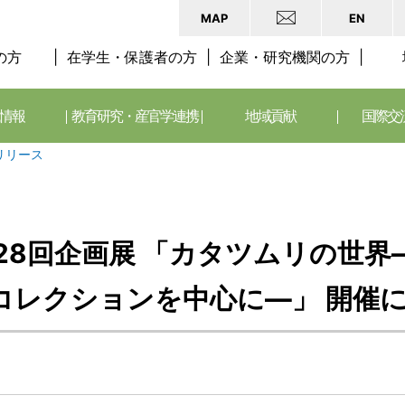
MAP
EN
の方
在学生・保護者の方
企業・研究機関の方
情報
教育研究・産官学連携
地域貢献
国際交
リリース
28回企画展 「カタツムリの世
コレクションを中心に―」 開催