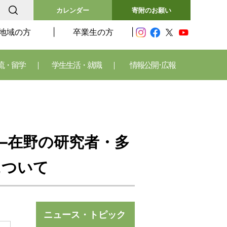
カレンダー
寄附のお願い
地域の方
卒業生の方
流・留学
学生生活・就職
情報公開･広報
界―在野の研究者・多
について
ニュース・トピック