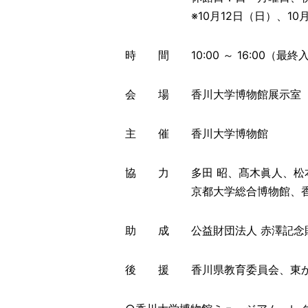
※10月12日（日）、10月2
時 間 10:00 ～ 16:00（最終入
会 場 香川大学博物館展示室（高松
主 催 香川大学博物館
協 力 多田 昭、髙木眞人、松本
京都大学総合博物館、香川県
助 成 公益財団法人 赤澤記念
後 援 香川県教育委員会、東か