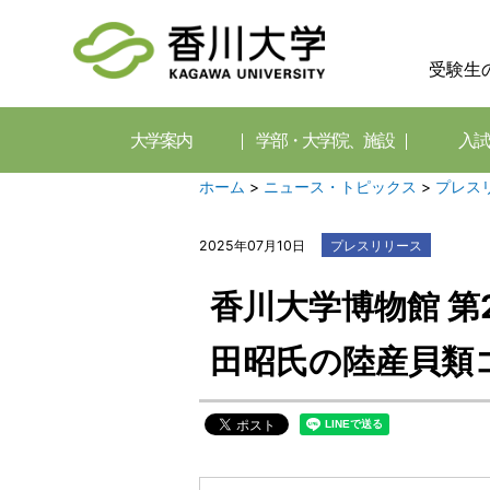
受験生
大学案内
学部・大学院、施設
入試
ホーム
>
ニュース・トピックス
>
プレス
2025年07月10日
プレスリリース
香川大学博物館 第
田昭氏の陸産貝類