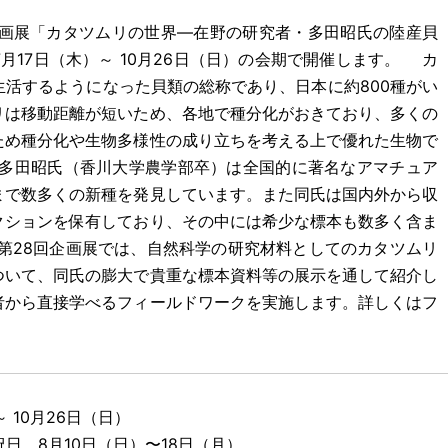
企画展「カタツムリの世界―在野の研究者・多田昭氏の陸産貝
月17日（木）～ 10月26日（日）の会期で開催します。 カ
活するようになった貝類の総称であり、日本に約800種がい
リは移動距離が短いため、各地で種分化がおきており、多くの
ため種分化や生物多様性の成り立ちを考える上で優れた生物で
多田昭氏（香川大学農学部卒）は全国的に著名なアマチュア
まで数多くの新種を発見しています。また同氏は国内外から収
クションを保有しており、その中には希少な標本も数多く含ま
第28回企画展では、自然科学の研究材料としてのカタツムリ
ついて、同氏の膨大で貴重な標本資料等の展示を通して紹介し
者から直接学べるフィールドワークを実施します。詳しくはフ
10月26日（日）
月10日（日）〜18日（月）