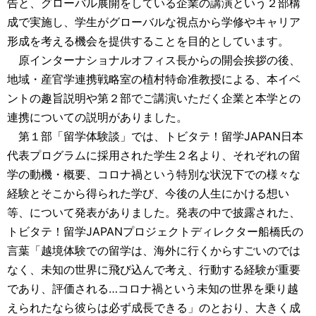
告と、グローバル展開をしている企業の講演という２部構
成で実施し、学生がグローバルな視点から学修やキャリア
形成を考える機会を提供することを目的としています。
原インターナショナルオフィス長からの開会挨拶の後、
地域・産官学連携戦略室の植村特命准教授による、本イベ
ントの趣旨説明や第２部でご講演いただく企業と本学との
連携についての説明がありました。
第１部「留学体験談」では、トビタテ！留学JAPAN日本
代表プログラムに採用された学生２名より、それぞれの留
学の動機・概要、コロナ禍という特別な状況下での様々な
経験とそこから得られた学び、今後の人生にかける想い
等、について発表がありました。発表の中で披露された、
トビタテ！留学JAPANプロジェクトディレクター船橋氏の
言葉「越境体験での留学は、海外に行くからすごいのでは
なく、未知の世界に飛び込んで考え、行動する経験が重要
であり、評価される…コロナ禍という未知の世界を乗り越
えられたなら彼らは必ず成長できる」のとおり、大きく成