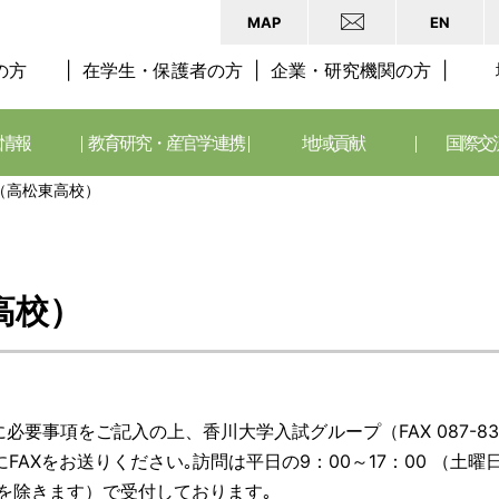
MAP
EN
の方
在学生・保護者の方
企業・研究機関の方
情報
教育研究・産官学連携
地域貢献
国際交
（高松東高校）
高校）
要事項をご記入の上、香川大学入試グループ（FAX 087-83
FAXをお送りください｡訪問は平日の9：00～17：00 （土曜
日を除きます）で受付しております｡