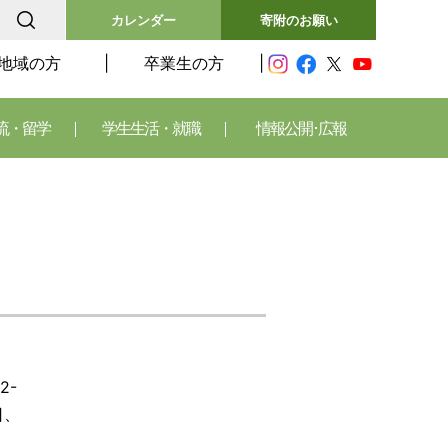
カレンダー
寄附のお願い
地域の方
卒業生の方
流・留学
学生生活・就職
情報公開･広報
2-
日、