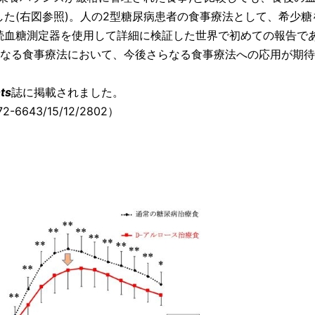
た(右図参照)。人の2型糖尿病患者の食事療法として、希少糖
続血糖測定器を使用して詳細に検証した世界で初めての報告で
となる食事療法において、今後さらなる食事療法への応用が期
ts
誌に掲載されました。
72-6643/15/12/2802）