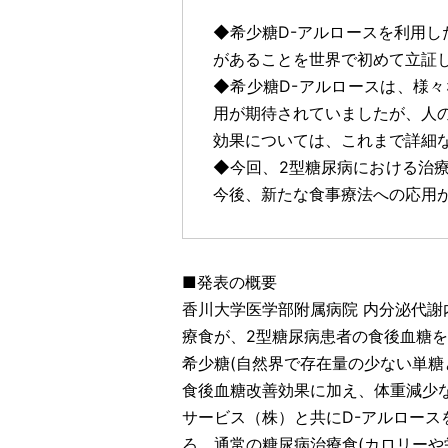
◆希少糖D-アルロースを利用し
があることを世界で初めて立証
◆希少糖D-アルロースは、様
用が期待されていましたが、人
効果については、これまで詳細
◆今回、2型糖尿病における治
今後、新たな食事療法への応用
■発表の概要
香川大学医学部附属病院 内分泌代謝
療食が、2型糖尿病患者の食後血糖
希少糖(自然界で存在量の少ない単糖
食後血糖改善効果に加え、体重減少
サービス（株）と共にD-アルロース
ろ、通常の糖尿病治療食(カロリーや