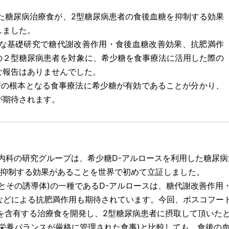
た糖尿病治療食が、2型糖尿病患者の食後血糖を抑制する効果
しました。
々な基礎研究で糖代謝改善作用・食後血糖改善効果、抗肥満作
の２型糖尿病患者を対象に、希少糖を食事療法に活用した際の
な報告はありませんでした。
療の根本となる食事療法に希少糖が有効であることが分かり、
が期待されます。
内科の研究グループは、希少糖D-アルロースを利用した糖尿病
を抑制する効果があることを世界で初めて立証しました。
とその誘導体)の一種であるD-アルロースは、糖代謝改善作用
などによる抗肥満作用も期待されています。今回、ボスコフー
を含有する治療食を開発し、2型糖尿病患者に摂取して頂いた
栄養バランスが厳格に管理された食事)と比較しても、食後の