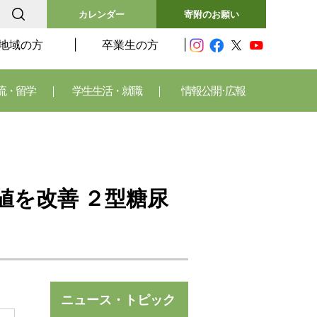
カレンダー
寄附のお願い
地域の方
卒業生の方
流・留学
学生生活・就職
情報公開･広報
値を改善 ２型糖尿
ニュース・トピック