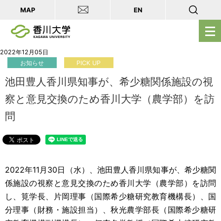
MAP
EN
メ
ニ
ュ
2022年12月05日
お知らせ
PICK UP
ー
を
池田豊人香川県知事が、希少糖関係施設の視
開
察と意見交換のため香川大学（農学部）を訪
く
問
2022
年
11
月
30
日（水）、池田豊人香川県知事が、希少糖関
係施設の視察と意見交換のため香川大学（農学部）を
訪問
し、
筧学長、片岡理事（国際希少糖研究教育機構長）、国
分理事（財務・施設担当）、秋光農学部長（国際希少糖研