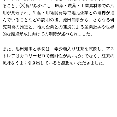
ること、
③
食品以外にも、医薬・農薬・工業素材等での活
用が見込まれ、生産・用途開発等で地元企業との連携が進
んでいることなどの説明の
後、池田知事
から、
さらなる研
究開発の推進と、地元企業との連携による産業振興や世界
的な拠点形成に
向けて
の期待が述べられました。
また、池田知事と学長は、希少糖入り紅茶を試飲
し、
アス
トレアはカロリーゼロで機能性が高いだけ
でなく、
紅茶の
風味をうまく引き出している
と
感想をいただきました。