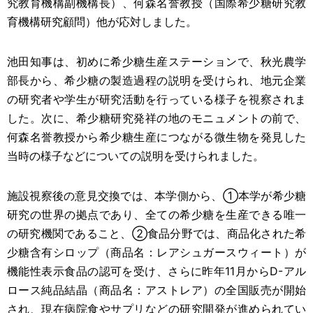
究教育機構副機構長）、何森名誉教授（国際希少糖研究教
育機構研究顧問）他が
応対
しました。
池田知事は、初めに希少糖生産ステーションで、秋光農学
部長から、希少糖の製造過程の説明を受けられ、地元企業
の研究者や学生が研究活動を行っている様子を視察されま
した。次に、希少糖研究発祥の地のモニュメントの前で、
何森名誉教授から希少糖
生産
につながる微生物を発見した
当時の様子などについての説明を受けられました。
施設視察後の意見交換では、本学側から、
①
本学が希少糖
研究の世界の拠点であり、全ての希少糖を生産できる唯一
の研究機関であること、
②
食品分野では、商品化された希
少糖含有シロップ（商品名：
レアシュガースウィート）が
機能性表示食品の認可を受け、さらに昨年
11
月から
D-
アル
ロース純品結晶（商品名：アストレア）の全国販売が開始
され、現在病院食やサプリなどの
研究開発
が進められてい