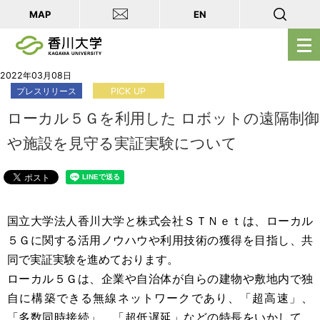
MAP
EN
メ
ニ
ュ
2022年03月08日
プレスリリース
PICK UP
ー
を
ローカル５Ｇを利用した ロボットの遠隔制御
開
や施設を見守る実証実験について
く
国立大学法人香川大学と株式会社ＳＴＮｅｔは、ローカル
５Ｇに関する活用ノウハウや利用技術の獲得を目指し、共
同で実証実験を進めております。
ローカル５Ｇは、企業や自治体が自らの建物や敷地内で独
自に構築できる無線ネットワークであり、「超高速」、
「多数同時接続」、「超低遅延」などの特長をいかして、