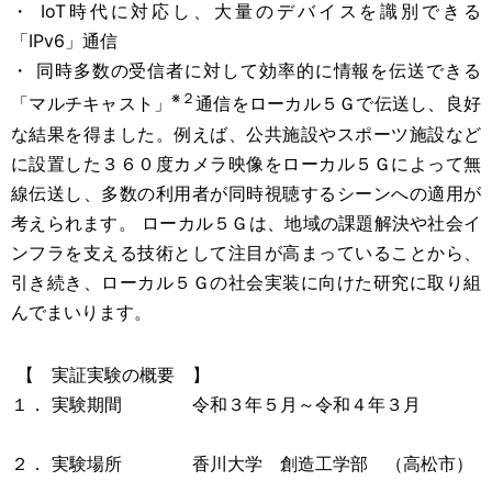
・ IoT時代に対応し、大量のデバイスを識別できる
「IPv6」通信
・ 同時多数の受信者に対して効率的に情報を伝送できる
※２
「マルチキャスト」
通信をローカル５Ｇで伝送し、良好
な結果を得ました。例えば、公共施設やスポーツ施設など
に設置した３６０度カメラ映像をローカル５Ｇによって無
線伝送し、多数の利用者が同時視聴するシーンへの適用が
考えられます。 ローカル５Ｇは、地域の課題解決や社会イ
ンフラを支える技術として注目が高まっていることから、
引き続き、ローカル５Ｇの社会実装に向けた研究に取り組
んでまいります。
【 実証実験の概要 】
１． 実験期間 令和３年５月～令和４年３月
２． 実験場所 香川大学 創造工学部 （高松市）