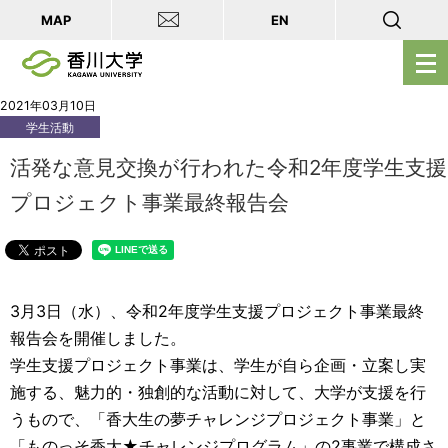
MAP
EN
メ
ニ
ュ
2021年03月10日
学生活動
ー
を
活発な意見交換が行われた令和2年度学生支援
開
プロジェクト事業最終報告会
く
3月3日（水）、令和2年度学生支援プロジェクト事業最終
報告会を開催しました。
学生支援プロジェクト事業は、学生が自ら企画・立案し実
施する、魅力的・独創的な活動に対して、大学が支援を行
うもので、「香大生の夢チャレンジプロジェクト事業」と
「ものっそ香大★チャレンジプログラム」の2事業で構成さ