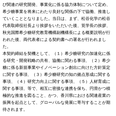
び関連の研究開発、事業化に係る協力体制について定め、
希少糖事業を将来にわたり良好な関係の下で協働、推進し
ていくこととなりました。当日は、まず、松谷化学の松谷
代表取締役社長より挨拶をいただいた後、筧学長の挨拶、
秋光国際希少糖研究教育機構副機構長による概要説明が行
われた後、両代表者による契約書への署名が行われまし
た。
本契約締結を契機として、（１）希少糖研究の加速化に係
る研究・開発戦略の共有、協働に関わる事項、（２）希少
糖に係る新規事業やイノベーション創出に向けた方針策定
に関する事項、（３）希少糖研究の知の拠点形成に関する
事項、（４）研究力向上に関する事項、（５）人材育成に
関する事項、等で、相互に密接な連携を保ち、円滑かつ積
極的な推進を図ること、かつ、香川県における関連産業の
振興を起点として、グローバルな発展に寄与することが期
待されます。