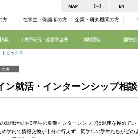
MAP
EN
の方
在学生・保護者の方
企業・研究機関の方
情報
教育研究・産官学連携
地域貢献
国際交
トトピックス
その他
イン就活・インターンシップ相談
生の就職活動や3年生の夏期インターンシップは混迷を極めてい
ため学内で情報交換が十分に行えず、同学年の学生たちがどの