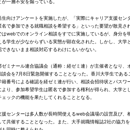
とが一層不安を煽っている。
活生向けアンケートを実施したが、「実際にキャリア支援セン
匿名で参加できる就職相談を希望する」といった要望が散見さ
ではwebでのオンライン相談をすでに実施しているが、身分を
える学生が少なからずいる実態が顕在化された。しかし、大学
認できないまま相談対応するわけにもいかない。
部ゼミナール連合協議会（通称：経ゼミ連）が主催者となり、
相談会を7月8日緊急開催することとなった。香川大学生である
学籍番号による確認を経ゼミ連が行い、相談会招待状とパスワ
により、参加希望学生は匿名で参加する権利が得られ、大学と
チェックの機能を果たしてくれることとなる。
支援センターは多人数が長時間使えるweb会議場の設営及び、
して共催することとなった。また、大手就職情報誌2社の協力
制も同時に整えられた。