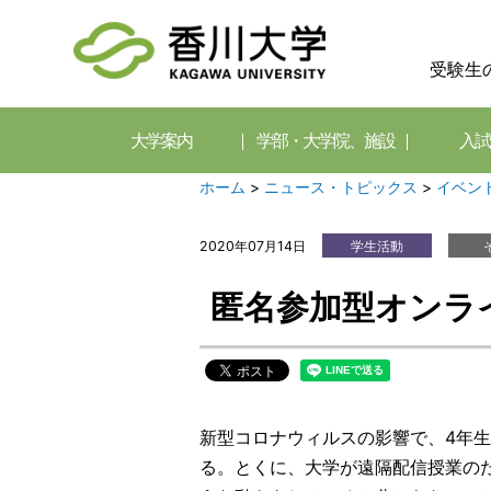
受験生
大学案内
学部・大学院、施設
入試
ホーム
>
ニュース・トピックス
>
イベン
2020年07月14日
学生活動
匿名参加型オンラ
新型コロナウィルスの影響で、4年
る。とくに、大学が遠隔配信授業の