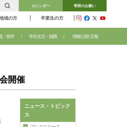
カレンダー
寄附のお願い
地域の方
卒業生の方
流・留学
学生生活・就職
情報公開･広報
会開催
ニュース・トピック
ス
よ
プレスリリース