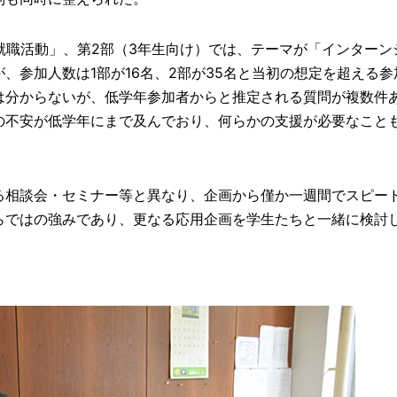
就職活動」、第2部（3年生向け）では、テーマが「インターン
、参加人数は1部が16名、2部が35名と当初の想定を超える参
は分からないが、低学年参加者からと推定される質問が複数件
の不安が低学年にまで及んでおり、何らかの支援が必要なこと
る相談会・セミナー等と異なり、企画から僅か一週間でスピー
らではの強みであり、更なる応用企画を学生たちと一緒に検討