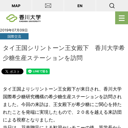
MAP
EN
メ
ニ
ュ
2019年07月09日
国際交流
ー
を
タイ王国シリントーン王女殿下 香川大学希
開
少糖生産ステーションを訪問
く
タイ王国よりシリントーン王女殿下が来日され、香川大学
国際希少糖研究機構の希少糖生産ステーションを訪問され
ました。今回の来訪は、王女殿下が希少糖にご関心を持た
れたことを発端に実現したもので、２０名を越える来訪団
による視察となりました。
当日は、花束贈呈による歓迎セレモニーの後、筧学長から