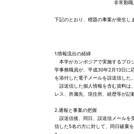
非常勤職
下記のとおり、標題の事案が発生し
1.情報流出の経緯
本学がカンボジアで実施するプロジ
学事務職員が、平成30年2月13日
を添付した電子メールを誤送信した
誤送信した個人情報を含む資料は、E
レス、所属先、現住所、経歴等が記
2.通報と事案の把握
誤送信後、同日、誤送信メールを受
信した5名の方に対して、同日破棄