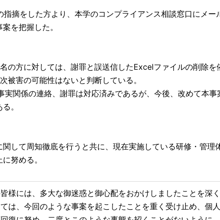
ルの指摘をした方より、本学のコンプライアンス相談窓口にメー
事案を把握した。
の方に対しては、謝罪と誤送信したExcelファイルの削除を
2次被害の可能性はないと判断している。
事実関係の連絡、謝罪は対応済みであるが、今後、改めて本事
ある。
関して周知徹底を行うと共に、現在実施している研修・管理
止に努める。
皆様には、多大な御迷惑と御心配をおかけしましたことを深
しては、今回のような事案を起こしたことを重く受け止め、個
頼回復に努め、二度とこのような事態を招くことがないように