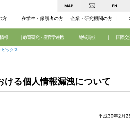
MAP
EN
の方
在学生・保護者の方
企業・研究機関の方
情報
教育研究・産官学連携
地域貢献
国際交
トピックス
おける個人情報漏洩について
平成30年2月2