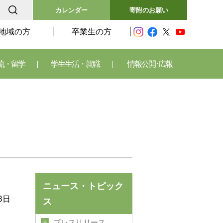
カレンダー
寄附のお願い
地域の方
卒業生の方
流・留学
学生生活・就職
情報公開･広報
ニュース・トピック
8日
ス
プレスリリース