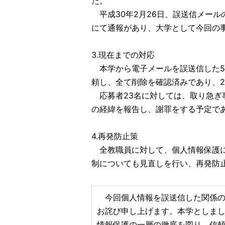
た。
平成30年2月26日、誤送信メー
にて通報があり、大学として今回の
3.現在までの対応
本学から電子メールを誤送信した5名
頼し、全て削除を確認済みであり、
応募者23名に対しては、取り急ぎ
の経緯を報告し、謝罪をする予定で
4.再発防止策
全教職員に対して、個人情報保護に
制についても見直しを行い、再発防
今回個人情報を誤送信した関係の
お詫び申し上げます。本学としま
情報保護の一層の徹底を図り、信