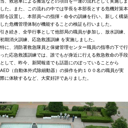
当、救急車による搬送などの項目を一連の流れとして実施しま
した。また、この流れの中では学長を本部長とする危機対策本
部を設置し、本部員への指揮・命令の訓練を行い、新しく構築
した危機管理体制が機能することの検証も行いました。
引き続き、全学行事として他部局の職員が参加し、放水訓練、
初期消火訓練、応急救護訓練 を実施しました。
特に、消防署救急隊員と保健管理センター職員の指導の下で行
った応急救護訓練では、誰でもが身近に行える救急救命の手段
として、昨今、新聞報道でも話題にのぼっていることから
AED（自動体外式除細動器）の操作を約１００名の職員が実
際に体験するなど、大変好評でありました。