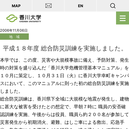
MAP
EN
メ
ニ
ュ
2006年11月06日
地 域
ー
を
平成１８年度 総合防災訓練を実施しました。
開
本学では、この度、災害や大規模事故に備え、予防対策、発生
く
時の対策を盛り込んだ「香川大学危機管理基本マニュアル」を
１０月に策定し、１０月３１日（火）に香川大学幸町キャンパ
スにおいて、このマニュアルに則った初の総合防災訓練を実施
しました。
総合防災訓練は、香川県下全域に大規模な地震が発生し、建物
に甚大な被害を受けたとの想定で、早朝７時に 職員の安否確
認訓練を実施、午後からは役員、職員ら約２００名が参加して
災害発生から初期消火、避難、はしご車による救出、応急手