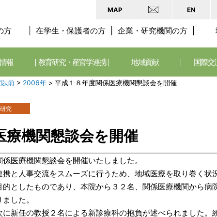
MAP
EN
の方
在学生・保護者の方
企業・研究機関の方
情報
教育研究・産官学連携
地域貢献
国際交
度以前
>
2006年
>
平成１８年度関係医療機関懇談会を開催
研究
医療機関懇談会を開催
関係医療機関懇談会を開催いたしました。
連携と人事交流をスムーズに行うため、地域医療を取り巻く状
目的としたものであり、本院から３２名、関係医療機関から病
りました。
次に新任の教授２名による新診療科の抱負が述べられました。