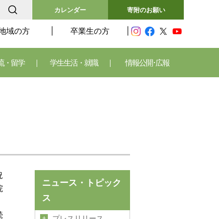
カレンダー
寄附のお願い
地域の方
卒業生の方
流・留学
学生生活・就職
情報公開･広報
況
ニュース・トピック
院
ス
続
プレスリリース