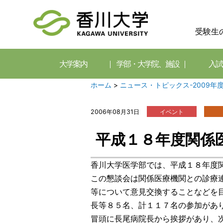
受験生
大学案内
学部・大学院、施設
入試
ホーム
>
ニュース・トピックス-2009年
2006年08月31日
イベント
平成１８年度関係
香川大学医学部では、平成１８年度
この懇談会は関係医療機関との診療
等について意見交換することなどを
長等８５名、計１１７名の参加があ
冒頭に長尾病院長から挨拶があり、