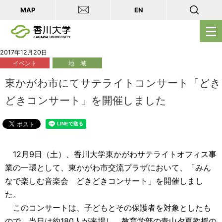
MAP
EN
メ
ニ
ュ
2017年12月20日
イベント
地 域
ー
を
東かがわ市にてサテライトコンサート「どき
開
どきコンサート」を開催しました
く
12月9日（土）、香川大学東かがわサテライトオフィス事
業の一環として、東かがわ市交流プラザにおいて、「みん
なで楽しむ音楽会 どきどきコンサート」を開催しまし
た。
このコンサートは、子どもとその保護者を対象としたも
ので、当日は約180人が来場し、教育学部の青山夕夏教授の