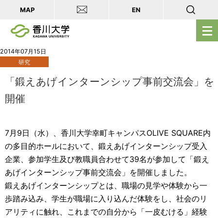
MAP
EN
メ
ニ
ュ
2014年07月15日
研究
ー
を
「鍛えあげインターンシップ事前交流会」を
開
開催
く
7月9日（水）、香川大学幸町キャンパスOLIVE SQUARE内
の多目的ホールにおいて、鍛えあげインターンシップ受入
企業、参加学生及び教職員合わせて39名が参加して「鍛え
あげインターンシップ事前交流会」を開催しました。
鍛えあげインターンシップとは、職場の見学や体験から一
歩踏み込み、学生が職場に入り込んだ体験をし、社会のリ
アリティに触れ、これまでの自分から「一皮むける」経験