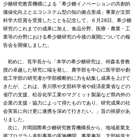
少糖研究教育機構による「希少糖イノベーションの共創的
価値化向上とエコシステム型の知の拠点形成」事業が文部
科学大臣賞を受賞したことを記念して、６月28日、希少糖
研究のこれまでの成果に加え、食品分野、医療・農業・工
業等の分野における希少糖研究の今後の展開についての報
告会を開催しました。
初めに、筧学長から「本学の希少糖研究は、何森名誉教
授の卓越した研究に端を発し、農学部を中心に医学部や創
造工学部の研究者が学部横断的に力を結集し成果を上げて
きたが、これは、香川県や文部科学省や経済産業省などの
省庁の支援、松谷化学工業やマグミット製薬など県内外の
企業の支援・協力によって得たものであり、研究成果の社
会実装に向け更に連携を深めて行きたい。」旨の挨拶があ
りました。
次に、片岡国際希少糖研究教育機構長から、地域産業支
援プログラム表彰事業の実施機関、事業趣旨、文部科学大