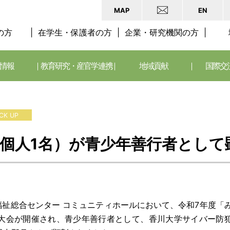
MAP
EN
の方
在学生・保護者の方
企業・研究機関の方
情報
教育研究・産官学連携
地域貢献
国際交
ICK UP
・個人1名）が青少年善行者として
福祉総合センター コミュニティホールにおいて、令和7年度「
大会が開催され、青少年善行者として、香川大学サイバー防