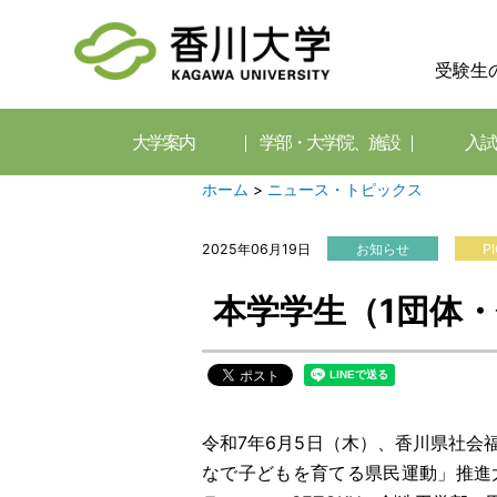
受験生
大学案内
学部・大学院、施設
入試
ホーム
>
ニュース・トピックス
2025年06月19日
お知らせ
P
本学学生（1団体
令和7年6月5日（木）、香川県社会
なで子どもを育てる県民運動」推進