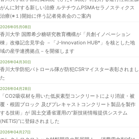
がんに対する新しい治療 ルテチウムPSMAセラノスティクス
治療(※１)開始に伴う記者発表会のご案内
2026年05月08日
香川大学 国際希少糖研究教育機構が「共創イノベーション
棟」改修記念見学会 －「J-Innovation HUB*」を核とした地
域の産学連携拠点－を開催します
2026年04月30日
香川大学防犯パトロール隊が防犯CSRマイスター表彰されまし
た
2026年04月28日
「CO2吸収材を用いた低炭素型コンクリートにより消波・被
覆・根固ブロック 及びプレキャストコンクリート製品を製作
する技術」が 国土交通省運用の“新技術情報提供システム
(NETIS)”に登録されました
2026年04月27日