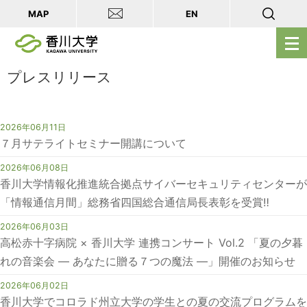
MAP
EN
メ
ニ
ュ
プレスリリース
ー
を
2026年06月11日
開
７月サテライトセミナー開講について
く
2026年06月08日
香川大学情報化推進統合拠点サイバーセキュリティセンターが
「情報通信月間」総務省四国総合通信局長表彰を受賞‼
2026年06月03日
高松赤十字病院 × 香川大学 連携コンサート Vol.2 「夏の夕暮
れの音楽会 ― あなたに贈る７つの魔法 ―」開催のお知らせ
2026年06月02日
香川大学でコロラド州立大学の学生との夏の交流プログラムを