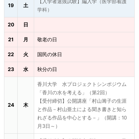
【入学者選抜試験】編入学（医学部看護
19
土
学科）
20
日
21
月
敬老の日
22
火
国民の休日
23
水
秋分の日
香川大学 水プロジェクトシンポジウム
「香川の水を考える」（第2回）
【受付締切】公開講座「村山籌子の生涯
24
木
と作品－村山亜土による聞き書きと知ら
れざる作品を中心とする－」（開講：10
月3日～）