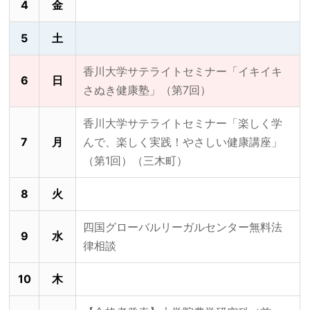
4
金
5
土
香川大学サテライトセミナー「イキイキ
6
日
さぬき健康塾」（第7回）
香川大学サテライトセミナー「楽しく学
7
月
んで、楽しく実践！やさしい健康講座」
（第1回）（三木町）
8
火
四国グローバルリーガルセンター無料法
9
水
律相談
10
木