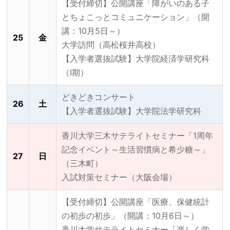
【受付締切】公開講座「障がいのある子
とちょこっとコミュニケーション」（開
講：10月5日～）
25
金
大学訪問（高松桜井高校）
【入学者選抜試験】大学院経済学研究科
（Ⅰ期）
どきどきコンサート
26
土
【入学者選抜試験】大学院法学研究科
香川大学三木サテライトセミナー「1周年
記念イベント～生活習慣病と希少糖～」
27
日
（三木町）
入試対策セミナー（大阪会場）
【受付締切】公開講座「医療、保健統計
の初歩の初歩」（開講：10月6日～）
香川大学サテライトセミナー「楽しく学