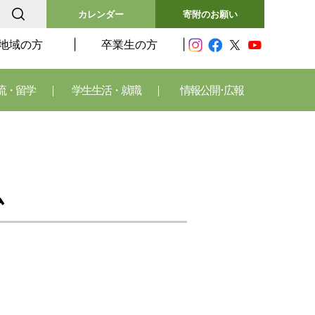
カレンダー
寄附のお願い
地域の方
卒業生の方
流・留学
学生生活・就職
情報公開･広報
ム