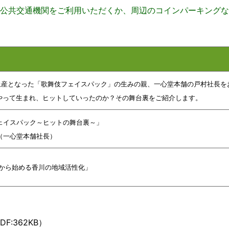
。公共交通機関をご利用いただくか、
周辺のコインパーキングな
土産となった「歌舞伎フェイスパック」の生みの親、一心堂本舗の戸村社長を
やって生まれ、ヒットしていったのか？その舞台裏をご紹介します。
ェイスパック～ヒットの舞台裏～」
（
一心堂本舗
社長
）
から始める香川の地域活性化」
F:362KB）