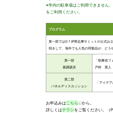
※学内の駐車場はご利用できません
をご利用ください。
プログラム
第一部ではG７伊勢志摩サミットの公式お
招きして、海外でも人気の同製品が、どう
第一部
「歌舞伎フ
基調講演
戸村 憲人
第二部
「アイデア
パネルディスカッション
お申込みは
こちら
から。
詳しくは
チラシ
をご覧ください。（PD