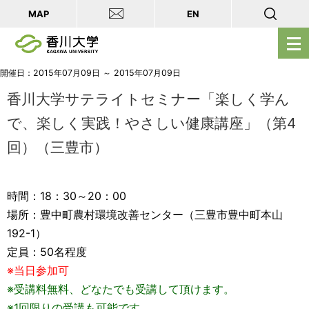
MAP
EN
メ
ニ
ュ
開催日：2015年07月09日 ～ 2015年07月09日
ー
香川大学サテライトセミナー「楽しく学ん
を
で、楽しく実践！やさしい健康講座」（第4
開
回）（三豊市）
く
時間：18：30～20：00
場所：豊中町農村環境改善センター（三豊市豊中町本山
192-1）
定員：50名程度
※当日参加可
※受講料無料、どなたでも受講して頂けます。
※1回限りの受講も可能です。