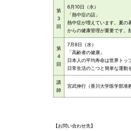
6月10日（水）
第
「熱中症の話」
3
熱中症が増えています。夏の
回
からの健康管理が重要です。
7月8日（水）
第
「高齢者の健康」
4
日本人の平均寿命は世界トッ
回
日常生活のこつと簡単な運動
講
宮武伸行（香川大学医学部准
師
【お問い合わせ先】