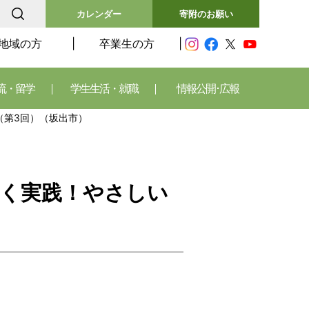
カレンダー
寄附のお願い
地域の方
卒業生の方
流・留学
学生生活・就職
情報公開･広報
（第3回）（坂出市）
く実践！やさしい