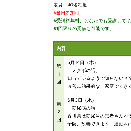
定員：40名程度
※当日参加可
※受講料無料、どなたでも受講して
※1回限りの受講も可能です。
内容
5月14日（木）
第
「メタボの話」
1
知っているようで知らないメ
回
改善に効果的な、家庭ででき
6月3日（水）
第
「糖尿病の話」
2
香川県は糖尿号の患者さんが
回
予防、改善できます。運動を