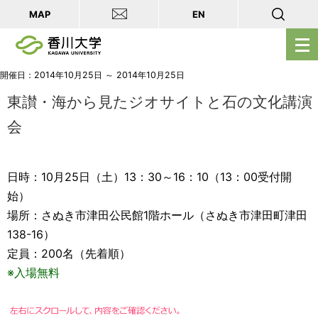
MAP
EN
メ
ニ
ュ
開催日：2014年10月25日 ～ 2014年10月25日
ー
東讃・海から見たジオサイトと石の文化講演
を
会
開
く
日時：10月25日（土）13：30～16：10（13：00受付開
始）
場所：さぬき市津田公民館1階ホール（さぬき市津田町津田
138-16）
定員：200名（先着順）
※入場無料