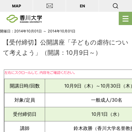
MAP
EN
メ
ニ
ュ
開催日：2014年10月01日 ～ 2014年10月01日
ー
【受付締切】公開講座「子どもの虐待につい
を
て考えよう」（開講：10月9日～）
開
く
開講日時/回数
10月9日（木）～10月30日（木
対象/定員
一般成人/30名
受付締切日
10月1日（水）
講師
鈴木政勝（香川大学名誉教