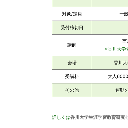
対象/定員
一般
受付締切日
西
講師
※香川大学
会場
香川大
受講料
大人600
その他
運動
詳しくは
香川大学生涯学習教育研究セ