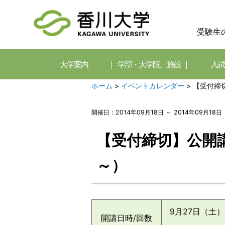
受験生
大学案内
学部・大学院、施設
入試
ホーム
>
イベントカレンダー
>
【受付締
開催日：2014年09月18日 ～ 2014年09月18日
【受付締切】公開
～）
9月27日（土）～
開講日時/回数