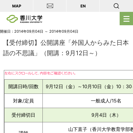
MAP
EN
メ
ニ
ュ
開催日：2014年09月04日 ～ 2014年09月04日
ー
【受付締切】公開講座「外国人からみた日本
を
語の不思議」（開講：9月12日～）
開
く
開講日時/回数
9月12日（金）～10月10日（金）10：30
対象/定員
一般成人/15名
受付締切日
9月4日（木）
山下直子（香川大学教育学部