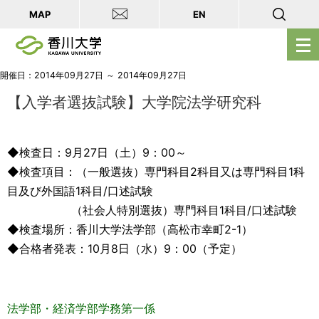
MAP
EN
メ
ニ
ュ
開催日：2014年09月27日 ～ 2014年09月27日
ー
【入学者選抜試験】大学院法学研究科
を
開
◆検査日：9月27日（土）9：00～
く
◆検査項目：（一般選抜）専門科目2科目又は専門科目1科
目及び外国語1科目/口述試験
（社会人特別選抜）専門科目1科目/口述試験
◆検査場所：香川大学法学部（高松市幸町2-1）
◆合格者発表：10月8日（水）9：00（予定）
法学部・経済学部学務第一係