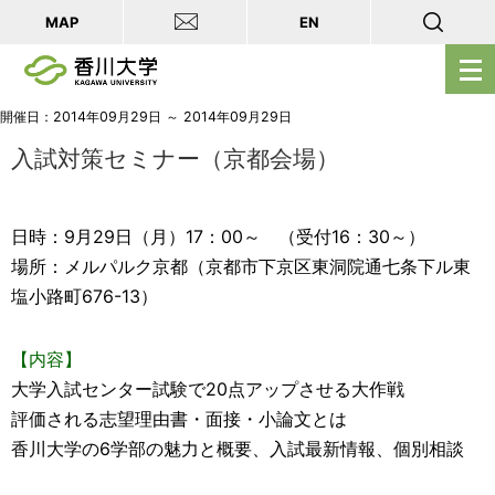
MAP
EN
メ
ニ
ュ
開催日：2014年09月29日 ～ 2014年09月29日
ー
入試対策セミナー（京都会場）
を
開
日時：9月29日（月）17：00～ （受付16：30～）
く
場所：メルパルク京都（京都市下京区東洞院通七条下ル東
塩小路町676-13）
【内容】
大学入試センター試験で20点アップさせる大作戦
評価される志望理由書・面接・小論文とは
香川大学の6学部の魅力と概要、入試最新情報、個別相談