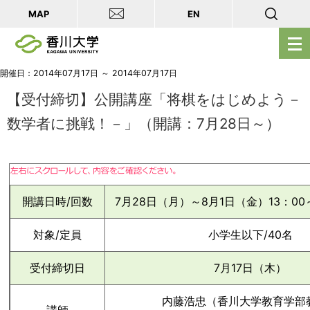
MAP
EN
メ
ニ
ュ
開催日：2014年07月17日 ～ 2014年07月17日
ー
【受付締切】公開講座「将棋をはじめよう－
を
数学者に挑戦！－」（開講：7月28日～）
開
く
開講日時/回数
7月28日（月）～8月1日（金）13：00～
対象/定員
小学生以下/40名
受付締切日
7月17日（木）
内藤浩忠（香川大学教育学部