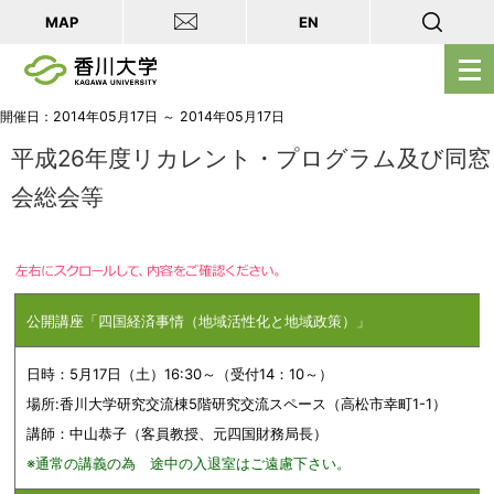
MAP
EN
メ
ニ
ュ
開催日：2014年05月17日 ～ 2014年05月17日
ー
平成26年度リカレント・プログラム及び同窓
を
会総会等
開
く
公開講座「四国経済事情（地域活性化と地域政策）」
日時：5月17日（土）16:30～（受付14：10～）
場所:香川大学研究交流棟5階研究交流スペース（高松市幸町1-1）
講師：中山恭子（客員教授、元四国財務局長）
※通常の講義の為 途中の入退室はご遠慮下さい。