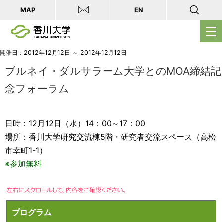
MAP
EN
メ
ニ
ュ
開催日：2012年12月12日 ～ 2012年12月12日
ー
ブルネイ・ダルサラーム大学とのMOA締結記
を
念フォーラム
開
く
日時：12月12日（水）14：00～17：00
場所：香川大学研究交流棟5階・研究者交流スペース（高松
市幸町1-1）
※参加無料
プログラム