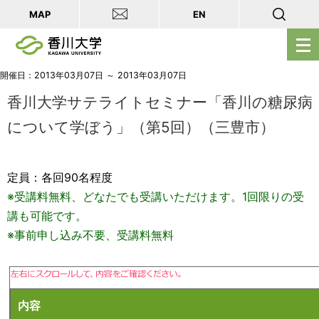
MAP
EN
メ
ニ
ュ
開催日：2013年03月07日 ～ 2013年03月07日
ー
香川大学サテライトセミナー「香川の糖尿病
を
について学ぼう」（第5回）（三豊市）
開
く
定員：各回90名程度
※受講料無料、どなたでも受講いただけます。1回限りの受
講も可能です。
※事前申し込み不要、受講料無料
内容