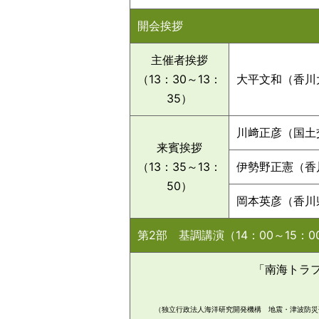
開会挨拶
主催者挨拶
（13：30～13：
大平文和（香川
35）
川﨑正彦（国土
来賓挨拶
（13：35～13：
伊勢野正憲（香
50）
岡本英彦（香川
第2部 基調講演（14：00～15：0
「南海トラ
（独立行政法人海洋研究開発機構 地震・津波防災