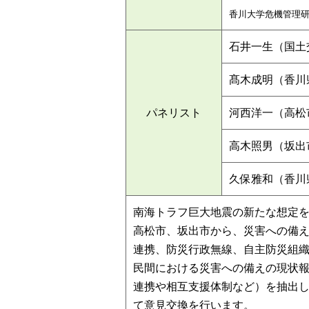
香川大学危機管理
石井一生（国土
髙木成明（香川
パネリスト
河西洋一（高松
高木照男（坂出
久保雅和（香川
南海トラフ巨大地震の新たな想定
高松市、坂出市から、災害への備
連携、防災行政無線、自主防災組
民間における災害への備えの現状
連携や相互支援体制など）を抽出
て意見交換を行います。