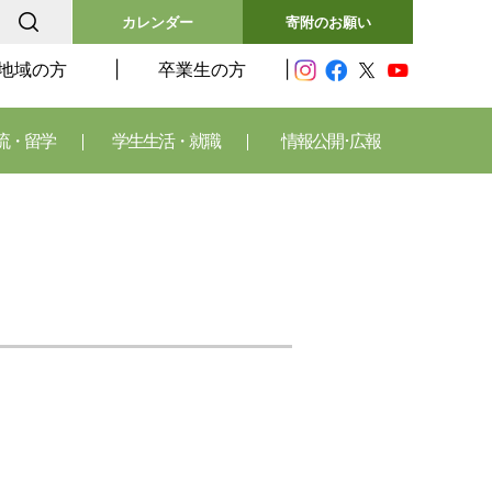
カレンダー
寄附のお願い
地域の方
卒業生の方
流・留学
学生生活・就職
情報公開･広報