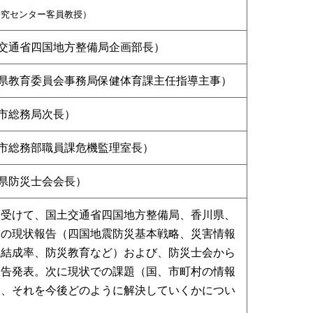
研究センター客員教授）
交通省四国地方整備局企画部長）
県教育委員会事務局保健体育課主任指導主事）
市総務局次長）
市総務部職員課危機監理室長）
県防災士会会長）
を受けて、国土交通省四国地方整備局、香川県、
えの現状報告（四国地震防災基本戦略、災害情報
織結成率、防災教育など）および、防災士会から
報告発表。次に現状での課題（国、市町村の情報
し、それを今後どのように解決していくかについ