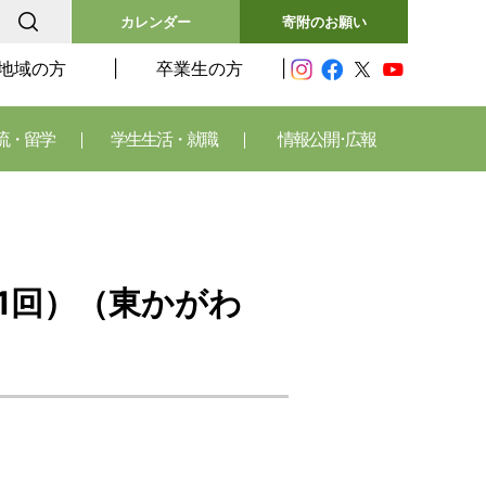
カレンダー
寄附のお願い
地域の方
卒業生の方
流・留学
学生生活・就職
情報公開･広報
1回）（東かがわ