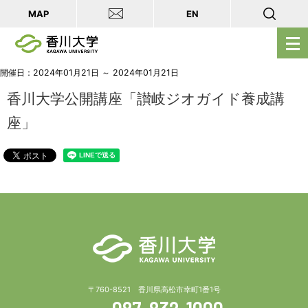
MAP
EN
メ
ニ
ュ
開催日：2024年01月21日 ～ 2024年01月21日
ー
香川大学公開講座「讃岐ジオガイド養成講
を
座」
開
く
〒760-8521 香川県高松市幸町1番1号