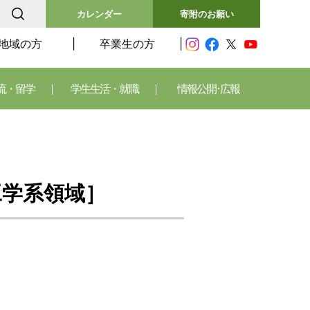
カレンダー
寄附のお願い
地域の方
卒業生の方
流・留学
学生生活・就職
情報公開･広報
工学系領域］