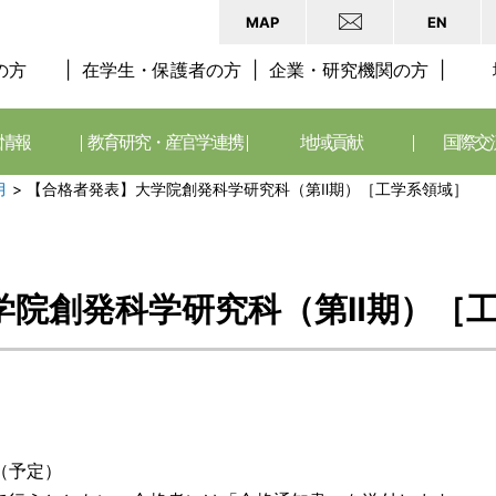
MAP
EN
の方
在学生・保護者の方
企業・研究機関の方
情報
教育研究・産官学連携
地域貢献
国際交
月
>
【合格者発表】大学院創発科学研究科（第Ⅱ期）［工学系領域］
学院創発科学研究科（第Ⅱ期）［
（予定）